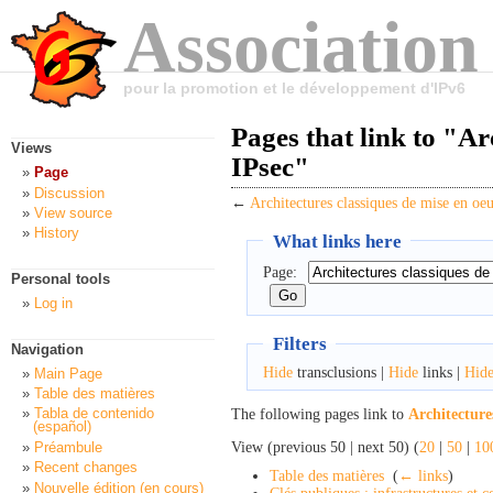
Association
pour la promotion et le développement d'IPv6
Pages that link to "Ar
Views
IPsec"
Page
Discussion
←
Architectures classiques de mise en oe
View source
History
What links here
Page:
Personal tools
Log in
Filters
Navigation
Hide
transclusions |
Hide
links |
Hid
Main Page
Table des matières
Tabla de contenido
The following pages link to
Architecture
(español)
View (previous 50 | next 50) (
20
|
50
|
10
Préambule
Recent changes
Table des matières
‎
(
← links
)
Nouvelle édition (en cours)