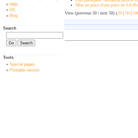
Clés publiques : infrastructures et ce
Help
Mise en place d'une paire de SA IP
G6
View (previous 50 | next 50) (
20
|
50
|
10
Blog
Search
Tools
Special pages
Printable version