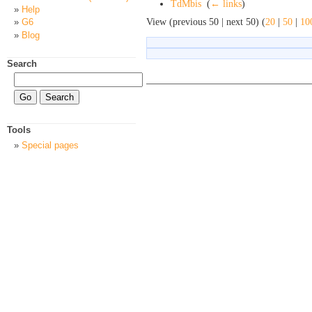
TdMbis
‎
(
← links
)
Help
View (previous 50 | next 50) (
20
|
50
|
10
G6
Blog
Search
Tools
Special pages