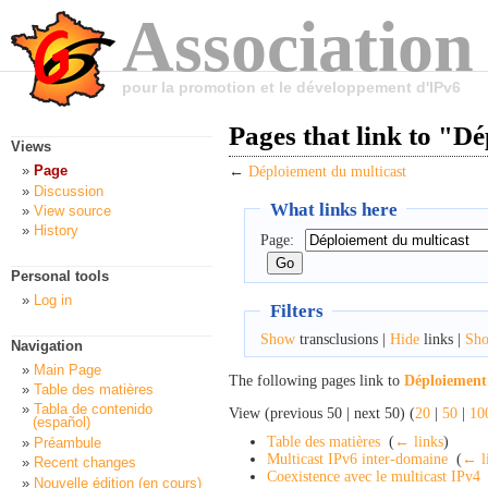
Association
pour la promotion et le développement d'IPv6
Pages that link to "D
Views
Page
←
Déploiement du multicast
Discussion
What links here
View source
History
Page:
Personal tools
Log in
Filters
Show
transclusions |
Hide
links |
Sh
Navigation
Main Page
The following pages link to
Déploiement
Table des matières
Tabla de contenido
View (previous 50 | next 50) (
20
|
50
|
10
(español)
Table des matières
‎
(
← links
)
Préambule
Multicast IPv6 inter-domaine
‎
(
← l
Recent changes
Coexistence avec le multicast IPv4
Nouvelle édition (en cours)