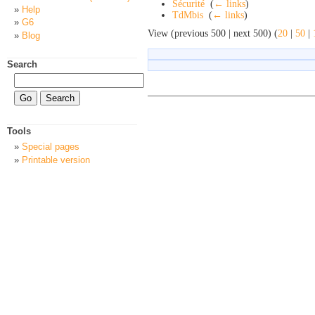
Sécurité
‎
(
← links
)
Help
TdMbis
‎
(
← links
)
G6
View (previous 500 | next 500) (
20
|
50
|
Blog
Search
Tools
Special pages
Printable version