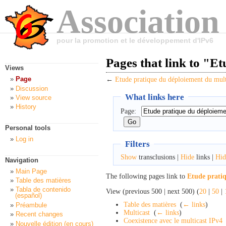
Association
pour la promotion et le développement d'IPv6
Pages that link to "E
Views
Page
←
Etude pratique du déploiement du mult
Discussion
What links here
View source
History
Page:
Personal tools
Log in
Filters
Show
transclusions |
Hide
links |
Hid
Navigation
Main Page
The following pages link to
Etude prati
Table des matières
Tabla de contenido
View (previous 500 | next 500) (
20
|
50
|
(español)
Table des matières
‎
(
← links
)
Préambule
Multicast
‎
(
← links
)
Recent changes
Coexistence avec le multicast IPv4
Nouvelle édition (en cours)