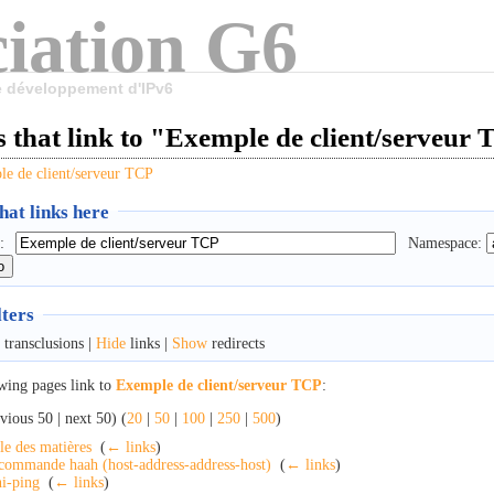
iation G6
le développement d'IPv6
 that link to "Exemple de client/serveur
e de client/serveur TCP
at links here
:
Namespace:
lters
transclusions |
Hide
links |
Show
redirects
wing pages link to
Exemple de client/serveur TCP
:
vious 50 | next 50) (
20
|
50
|
100
|
250
|
500
)
le des matières
‎
(
← links
)
commande haah (host-address-address-host)
‎
(
← links
)
i-ping
‎
(
← links
)