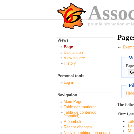
Assoc
pour la promotion et 
Pages
Views
Page
←
Exempl
Discussion
Wh
View source
History
Page
Personal tools
Log in
Fi
Hide
Navigation
Main Page
The follo
Table des matières
Tabla de contenido
View (pre
(español)
Tab
Préambule
La 
Recent changes
Min
Nouvelle édition (en cours)