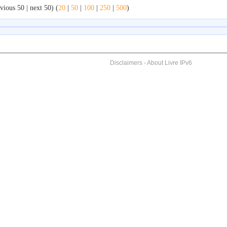
vious 50 | next 50) (
20
|
50
|
100
|
250
|
500
)
Disclaimers
-
About Livre IPv6