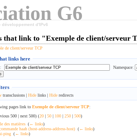
iation G6
le développement d'IPv6
 that link to "Exemple de client/serveur
e de client/serveur TCP
at links here
:
Namespace:
lters
w
transclusions |
Hide
links |
Hide
redirects
wing pages link to
Exemple de client/serveur TCP
:
vious 500 | next 500) (
20
|
50
|
100
|
250
|
500
)
le des matières
‎
(
← links
)
commande haah (host-address-address-host)
‎
(
← links
)
i-ping
‎
(
← links
)