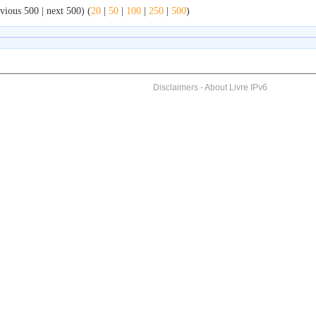
vious 500 | next 500) (
20
|
50
|
100
|
250
|
500
)
Disclaimers
-
About Livre IPv6