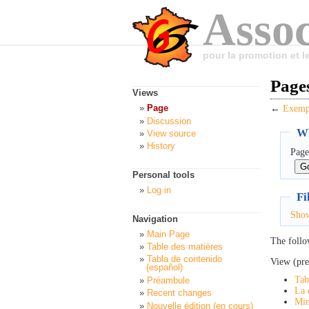
Assoc
pour la promotion et 
Pages
Views
Page
←
Exempl
Discussion
Wh
View source
History
Page
Personal tools
Log in
Fi
Sho
Navigation
Main Page
The follo
Table des matières
Tabla de contenido
View (pre
(español)
Tab
Préambule
La 
Recent changes
Min
Nouvelle édition (en cours)