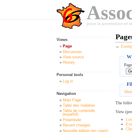
Assoc
pour la promotion et 
Pages
Views
Page
←
Exempl
Discussion
Wh
View source
History
Page
Personal tools
Log in
Fi
Sho
Navigation
Main Page
The follo
Table des matières
Tabla de contenido
View (pre
(español)
Les
Préambule
Exe
Recent changes
Che
Nouvelle édition (en cours)