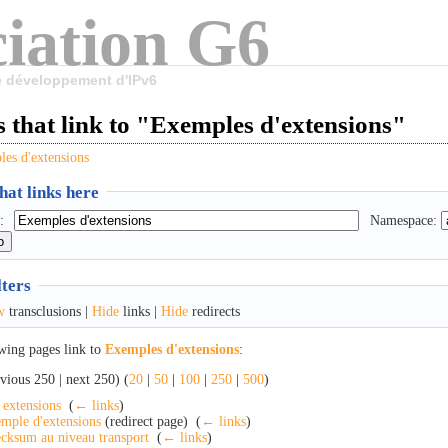
iation G6
le développement d'IPv6
 that link to "Exemples d'extensions"
es d'extensions
at links here
:
Namespace:
lters
w
transclusions |
Hide
links |
Hide
redirects
wing pages link to
Exemples d'extensions
:
vious 250 | next 250) (
20
|
50
|
100
|
250
|
500
)
 extensions
‎
(
← links
)
mple d'extensions
(redirect page) ‎
(
← links
)
cksum au niveau transport
‎
(
← links
)