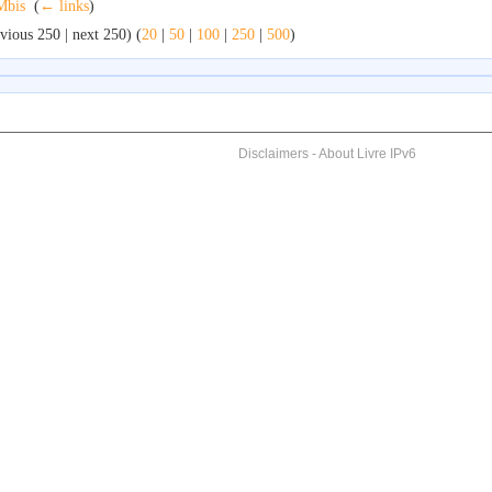
Mbis
‎
(
← links
)
vious 250 | next 250) (
20
|
50
|
100
|
250
|
500
)
Disclaimers
-
About Livre IPv6