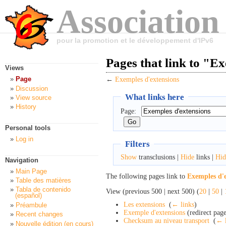
Association
pour la promotion et le développement d'IPv6
Pages that link to "E
Views
Page
←
Exemples d'extensions
Discussion
What links here
View source
History
Page:
Personal tools
Log in
Filters
Show
transclusions |
Hide
links |
Hid
Navigation
Main Page
The following pages link to
Exemples d'e
Table des matières
Tabla de contenido
View (previous 500 | next 500) (
20
|
50
|
(español)
Les extensions
‎
(
← links
)
Préambule
Exemple d'extensions
(redirect page
Recent changes
Checksum au niveau transport
‎
(
← l
Nouvelle édition (en cours)