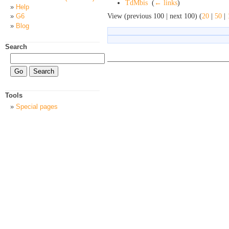
TdMbis
‎
(
← links
)
Help
View (previous 100 | next 100) (
20
|
50
|
G6
Blog
Search
Tools
Special pages