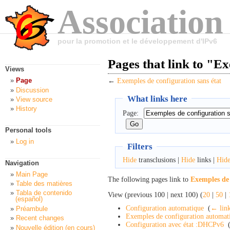
Association
pour la promotion et le développement d'IPv6
Pages that link to "E
Views
Page
←
Exemples de configuration sans état
Discussion
What links here
View source
History
Page:
Personal tools
Log in
Filters
Hide
transclusions |
Hide
links |
Hid
Navigation
Main Page
The following pages link to
Exemples de 
Table des matières
Tabla de contenido
View (previous 100 | next 100) (
20
|
50
|
(español)
Configuration automatique
‎
(
← lin
Préambule
Exemples de configuration automat
Recent changes
Configuration avec état :DHCPv6
‎
Nouvelle édition (en cours)