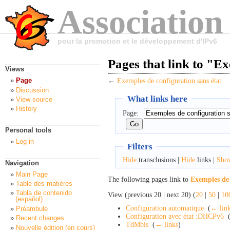
Association
pour la promotion et le développement d'IPv6
Pages that link to "E
Views
Page
←
Exemples de configuration sans état
Discussion
What links here
View source
History
Page:
Personal tools
Log in
Filters
Hide
transclusions |
Hide
links |
Sho
Navigation
Main Page
The following pages link to
Exemples de 
Table des matières
Tabla de contenido
View (previous 20 | next 20) (
20
|
50
|
10
(español)
Configuration automatique
‎
(
← lin
Préambule
Configuration avec état :DHCPv6
‎
Recent changes
TdMbis
‎
(
← links
)
Nouvelle édition (en cours)