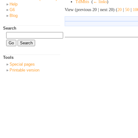
TdMbis
‎
(
← links
)
Help
View (previous 20 | next 20) (
20
|
50
|
10
G6
Blog
Search
Tools
Special pages
Printable version