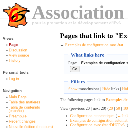
Association
pour la promotion et le développement d'IPv6
Pages that link to "E
Views
Page
←
Exemples de configuration sans état
Discussion
What links here
View source
History
Page:
Personal tools
Log in
Filters
Show
transclusions |
Hide
links |
Hid
Navigation
Main Page
The following pages link to
Exemples de 
Table des matières
Tabla de contenido
View (previous 20 | next 20) (
20
|
50
|
10
(español)
Configuration automatique
‎
(
← lin
Préambule
Exemples de configuration automat
Recent changes
Configuration avec état :DHCPv6
‎
Nouvelle édition (en cours)