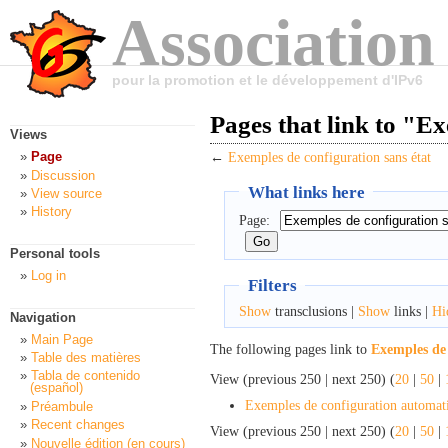
Association
pour la promotion et le développement d'IPv6
Pages that link to "E
Views
Page
←
Exemples de configuration sans état
Discussion
What links here
View source
History
Page:
Personal tools
Log in
Filters
Show
transclusions |
Show
links |
Hi
Navigation
Main Page
The following pages link to
Exemples de 
Table des matières
Tabla de contenido
View (previous 250 | next 250) (
20
|
50
|
(español)
Exemples de configuration automat
Préambule
Recent changes
View (previous 250 | next 250) (
20
|
50
|
Nouvelle édition (en cours)