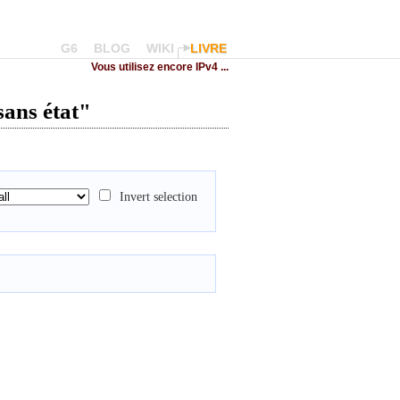
G6
BLOG
WIKI
LIVRE
Vous utilisez encore IPv4 ...
sans état"
Invert selection