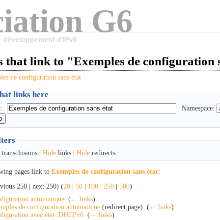
iation G6
le développement d'IPv6
 that link to "Exemples de configuration 
es de configuration sans état
at links here
:
Namespace:
lters
transclusions |
Hide
links |
Hide
redirects
wing pages link to
Exemples de configuration sans état
:
vious 250 | next 250) (
20
|
50
|
100
|
250
|
500
)
figuration automatique
‎
(
← links
)
mples de configuration automatique
(redirect page) ‎
(
← links
)
figuration avec état :DHCPv6
‎
(
← links
)