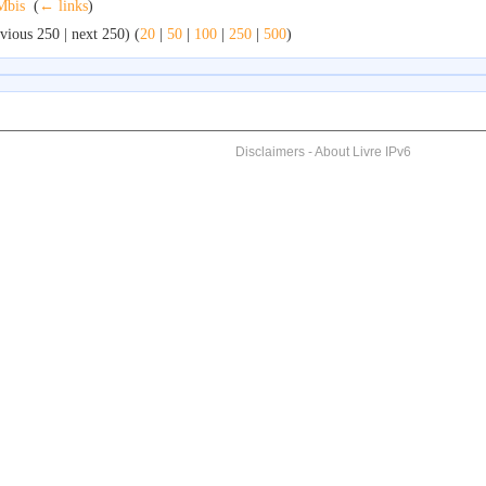
Mbis
‎
(
← links
)
vious 250 | next 250) (
20
|
50
|
100
|
250
|
500
)
Disclaimers
-
About Livre IPv6