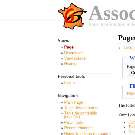
Assoc
pour la promotion et 
Pages
Views
Page
←
Exempl
Discussion
Wh
View source
History
Page
Personal tools
Log in
Fi
Hide
Navigation
Main Page
The follo
Table des matières
Tabla de contenido
View (pre
(español)
Con
Préambule
Exe
Recent changes
Con
Nouvelle édition (en cours)