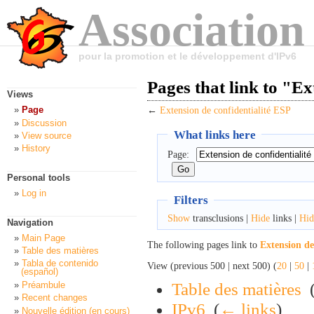
Association
pour la promotion et le développement d'IPv6
Pages that link to "Ex
Views
Page
←
Extension de confidentialité ESP
Discussion
What links here
View source
History
Page:
Personal tools
Log in
Filters
Show
transclusions |
Hide
links |
Hid
Navigation
Main Page
The following pages link to
Extension de
Table des matières
Tabla de contenido
View (previous 500 | next 500) (
20
|
50
|
(español)
Table des matières
‎
Préambule
Recent changes
IPv6
‎
(
← links
)
Nouvelle édition (en cours)