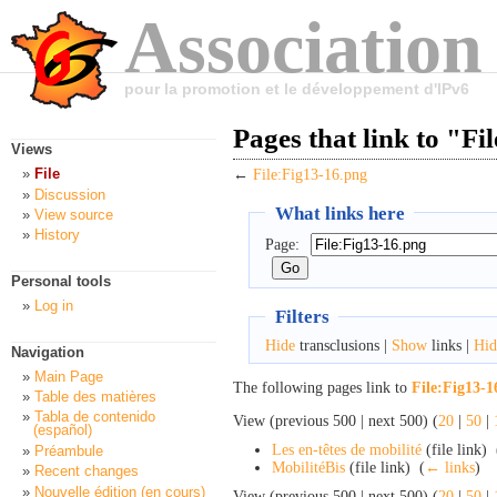
Association
pour la promotion et le développement d'IPv6
Pages that link to "Fi
Views
File
←
File:Fig13-16.png
Discussion
What links here
View source
History
Page:
Personal tools
Log in
Filters
Hide
transclusions |
Show
links |
Hid
Navigation
Main Page
The following pages link to
File:Fig13-1
Table des matières
Tabla de contenido
View (previous 500 | next 500) (
20
|
50
|
(español)
Les en-têtes de mobilité
(file link) ‎
Préambule
MobilitéBis
(file link) ‎
(
← links
)
Recent changes
Nouvelle édition (en cours)
View (previous 500 | next 500) (
20
|
50
|