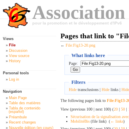
Association
pour la promotion et le développement d'IPv6
Pages that link to "Fi
Views
File
←
File:Fig13-20.png
Discussion
What links here
View source
History
Page:
Personal tools
Log in
Filters
Hide
transclusions |
Hide
links |
Hid
Navigation
Main Page
The following pages link to
File:Fig13-2
Table des matières
Tabla de contenido
View (previous 100 | next 100) (
20
|
50
|
(español)
Sécurisation de la signalisation ave
Préambule
MobilitéBis
(file link) ‎
(
← links
)
Recent changes
Nouvelle édition (en cours)
View (previous 100 | next 100) (
20
|
50
|