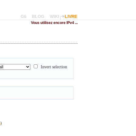
G6
BLOG
WIKI
LIVRE
Vous utilisez encore IPv4 ...
Invert selection
s
)