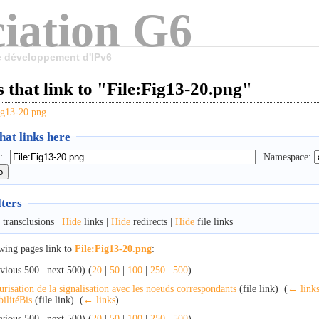
iation G6
le développement d'IPv6
 that link to "File:Fig13-20.png"
ig13-20.png
at links here
:
Namespace:
lters
transclusions |
Hide
links |
Hide
redirects |
Hide
file links
wing pages link to
File:Fig13-20.png
:
vious 500 | next 500) (
20
|
50
|
100
|
250
|
500
)
urisation de la signalisation avec les noeuds correspondants
(file link) ‎
(
← link
ilitéBis
(file link) ‎
(
← links
)
vious 500 | next 500) (
20
|
50
|
100
|
250
|
500
)