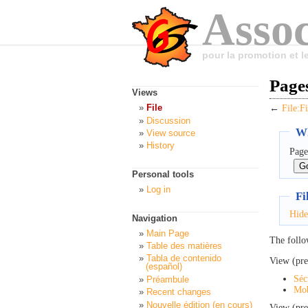
Assoc
pour la promotion et 
Pages
Views
File
←
File:F
Discussion
Wh
View source
History
Page
Personal tools
Log in
Fi
Hide
Navigation
Main Page
The follo
Table des matières
Tabla de contenido
View (pre
(español)
Séc
Préambule
Mob
Recent changes
Nouvelle édition (en cours)
View (pre