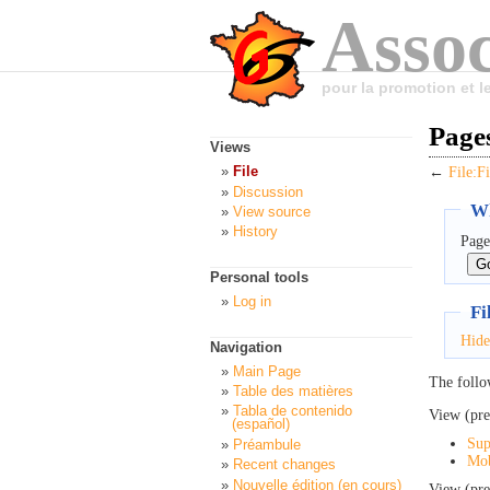
Assoc
pour la promotion et 
Pages
Views
File
←
File:F
Discussion
Wh
View source
History
Page
Personal tools
Log in
Fi
Hide
Navigation
Main Page
The follo
Table des matières
Tabla de contenido
View (pre
(español)
Sup
Préambule
Mob
Recent changes
Nouvelle édition (en cours)
View (pre