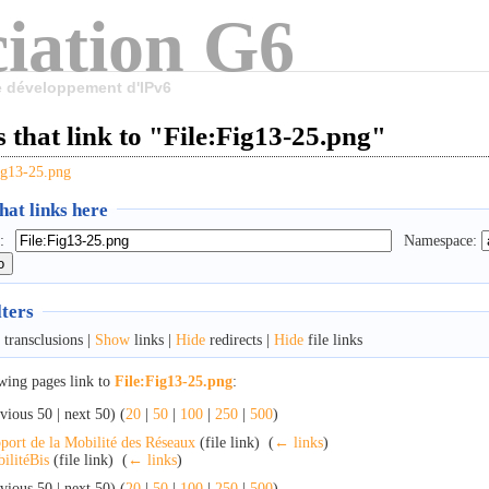
iation G6
le développement d'IPv6
 that link to "File:Fig13-25.png"
ig13-25.png
at links here
:
Namespace:
lters
transclusions |
Show
links |
Hide
redirects |
Hide
file links
wing pages link to
File:Fig13-25.png
:
vious 50 | next 50) (
20
|
50
|
100
|
250
|
500
)
port de la Mobilité des Réseaux
(file link) ‎
(
← links
)
ilitéBis
(file link) ‎
(
← links
)
vious 50 | next 50) (
20
|
50
|
100
|
250
|
500
)