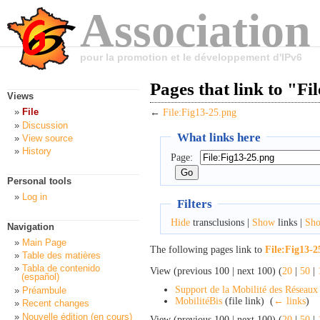
Association
pour la promotion et le développement d'IPv6
Pages that link to "Fi
Views
File
←
File:Fig13-25.png
Discussion
What links here
View source
History
Page:
Personal tools
Log in
Filters
Hide
transclusions |
Show
links |
Sh
Navigation
Main Page
The following pages link to
File:Fig13-2
Table des matières
Tabla de contenido
View (previous 100 | next 100) (
20
|
50
|
(español)
Support de la Mobilité des Réseaux
Préambule
MobilitéBis
(file link) ‎
(
← links
)
Recent changes
Nouvelle édition (en cours)
View (previous 100 | next 100) (
20
|
50
|