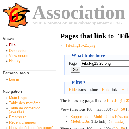
Association
pour la promotion et le développement d'IPv6
Pages that link to "Fi
Views
File
←
File:Fig13-25.png
Discussion
What links here
View source
History
Page:
Personal tools
Log in
Filters
Hide
transclusions |
Hide
links |
Hid
Navigation
Main Page
The following pages link to
File:Fig13-2
Table des matières
Tabla de contenido
View (previous 100 | next 100) (
20
|
50
|
(español)
Support de la Mobilité des Réseaux
Préambule
MobilitéBis
(file link) ‎
(
← links
)
Recent changes
Nouvelle édition (en cours)
View (previous 100 | next 100) (
20
|
50
|