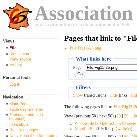
Association
pour la promotion et le développement d'IPv6
Pages that link to "Fi
Views
File
←
File:Fig13-26.png
Discussion
What links here
View source
History
Page:
Personal tools
Log in
Filters
Show
transclusions |
Hide
links |
Hid
Navigation
Main Page
The following pages link to
File:Fig13-2
Table des matières
Tabla de contenido
View (previous 50 | next 50) (
20
|
50
|
10
(español)
Support de la Mobilité des Réseaux
Préambule
MobilitéBis
(file link) ‎
(
← links
)
Recent changes
Nouvelle édition (en cours)
View (previous 50 | next 50) (
20
|
50
|
10