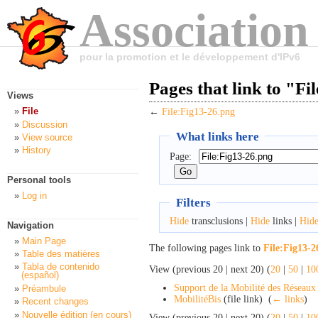
Association
pour la promotion et le développement d'IPv6
Pages that link to "Fi
Views
File
←
File:Fig13-26.png
Discussion
What links here
View source
History
Page:
Personal tools
Log in
Filters
Hide
transclusions |
Hide
links |
Hid
Navigation
Main Page
The following pages link to
File:Fig13-2
Table des matières
Tabla de contenido
View (previous 20 | next 20) (
20
|
50
|
10
(español)
Support de la Mobilité des Réseaux
Préambule
MobilitéBis
(file link) ‎
(
← links
)
Recent changes
Nouvelle édition (en cours)
View (previous 20 | next 20) (
20
|
50
|
10