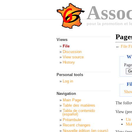
Assoc
pour la promotion et 
Pages
Views
File
←
File:F
Discussion
Wh
View source
History
Page
Personal tools
Log in
Fi
Sho
Navigation
Main Page
The follo
Table des matières
Tabla de contenido
View (pre
(español)
Un 
Préambule
Mob
Recent changes
Nouvelle édition (en cours)
View (pre