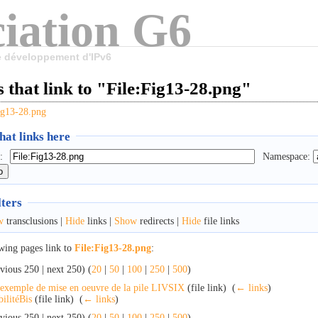
iation G6
le développement d'IPv6
 that link to "File:Fig13-28.png"
ig13-28.png
at links here
:
Namespace:
lters
w
transclusions |
Hide
links |
Show
redirects |
Hide
file links
wing pages link to
File:Fig13-28.png
:
vious 250 | next 250) (
20
|
50
|
100
|
250
|
500
)
exemple de mise en oeuvre de la pile LIVSIX
(file link) ‎
(
← links
)
ilitéBis
(file link) ‎
(
← links
)
vious 250 | next 250) (
20
|
50
|
100
|
250
|
500
)