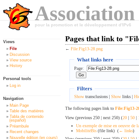
Association
pour la promotion et le développement d'IPv6
Pages that link to "Fi
Views
File
←
File:Fig13-28.png
Discussion
What links here
View source
History
Page:
Personal tools
Log in
Filters
Show
transclusions |
Show
links |
Hi
Navigation
Main Page
The following pages link to
File:Fig13-2
Table des matières
Tabla de contenido
View (previous 250 | next 250) (
20
|
50
|
(español)
Un exemple de mise en oeuvre de l
Préambule
MobilitéBis
(file link) ‎
(
← links
)
Recent changes
Nouvelle édition (en cours)
View (previous 250 | next 250) (
20
|
50
|