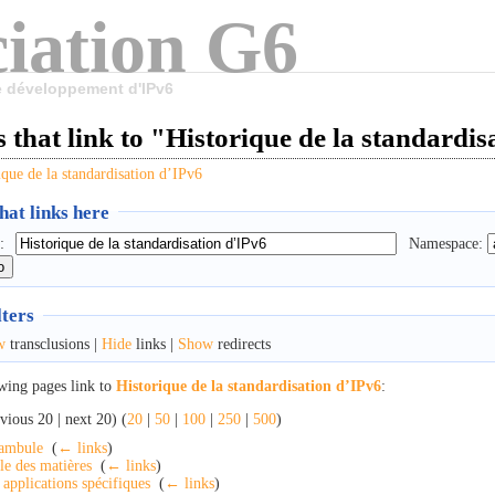
iation G6
le développement d'IPv6
 that link to "Historique de la standardi
ique de la standardisation d’IPv6
at links here
:
Namespace:
lters
w
transclusions |
Hide
links |
Show
redirects
wing pages link to
Historique de la standardisation d’IPv6
:
vious 20 | next 20) (
20
|
50
|
100
|
250
|
500
)
ambule
‎
(
← links
)
le des matières
‎
(
← links
)
 applications spécifiques
‎
(
← links
)