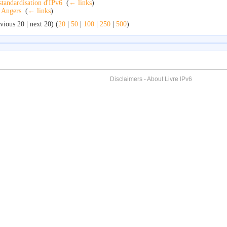
standardisation d'IPv6
‎
(
← links
)
Angers
‎
(
← links
)
vious 20 | next 20) (
20
|
50
|
100
|
250
|
500
)
Disclaimers
-
About Livre IPv6