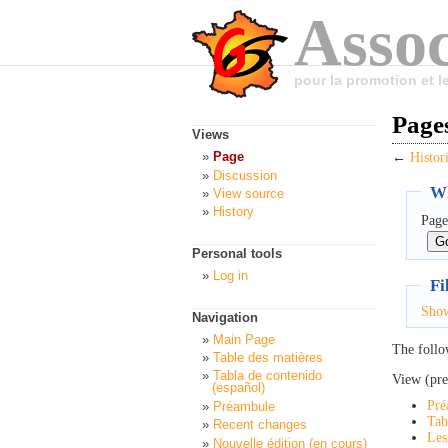
Assoc
pour la promotion et 
Pages
Views
Page
←
Histor
Discussion
Wh
View source
History
Page
Personal tools
Log in
Fi
Sho
Navigation
Main Page
The follo
Table des matières
Tabla de contenido
View (pre
(español)
Pré
Préambule
Tab
Recent changes
Les
Nouvelle édition (en cours)