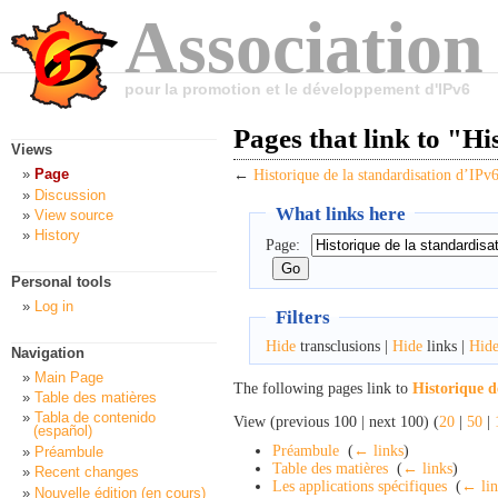
Association
pour la promotion et le développement d'IPv6
Pages that link to "Hi
Views
Page
←
Historique de la standardisation d’IPv
Discussion
What links here
View source
History
Page:
Personal tools
Log in
Filters
Hide
transclusions |
Hide
links |
Hid
Navigation
Main Page
The following pages link to
Historique d
Table des matières
Tabla de contenido
View (previous 100 | next 100) (
20
|
50
|
(español)
Préambule
‎
(
← links
)
Préambule
Table des matières
‎
(
← links
)
Recent changes
Les applications spécifiques
‎
(
← lin
Nouvelle édition (en cours)