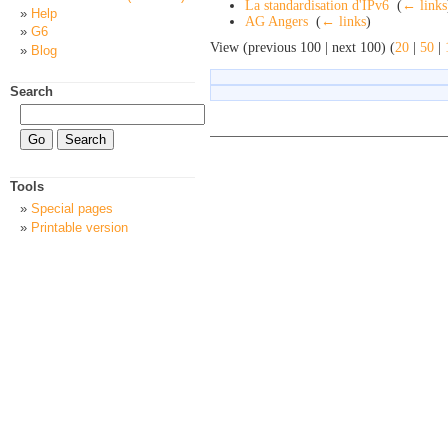
La standardisation d'IPv6
‎
(
← links
Help
AG Angers
‎
(
← links
)
G6
View (previous 100 | next 100) (
20
|
50
|
Blog
Search
Tools
Special pages
Printable version