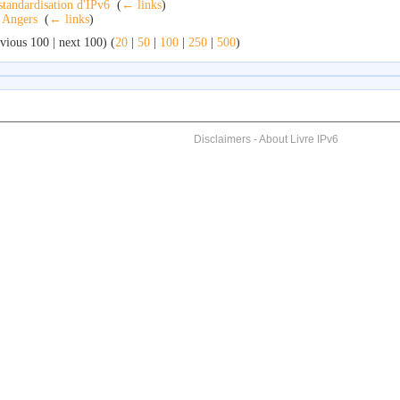
standardisation d'IPv6
‎
(
← links
)
Angers
‎
(
← links
)
vious 100 | next 100) (
20
|
50
|
100
|
250
|
500
)
Disclaimers
-
About Livre IPv6