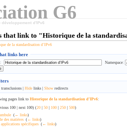
iation G6
le développement d'IPv6
 that link to "Historique de la standardi
ique de la standardisation d’IPv6
at links here
:
Namespace:
lters
transclusions |
Hide
links |
Show
redirects
wing pages link to
Historique de la standardisation d’IPv6
:
vious 100 | next 100) (
20
|
50
|
100
|
250
|
500
)
ambule
‎
(
← links
)
le des matières
‎
(
← links
)
 applications spécifiques
‎
(
← links
)