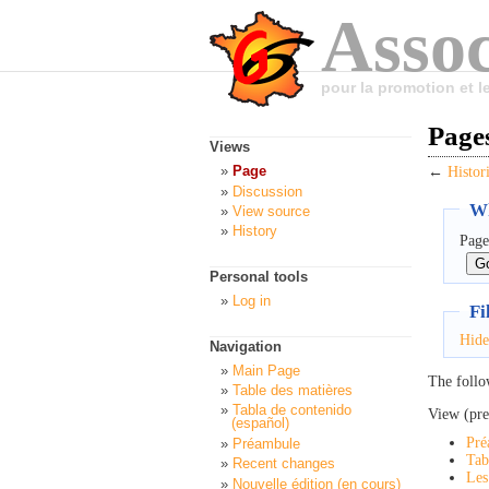
Assoc
pour la promotion et 
Pages
Views
Page
←
Histor
Discussion
Wh
View source
History
Page
Personal tools
Log in
Fi
Hide
Navigation
Main Page
The follo
Table des matières
Tabla de contenido
View (pre
(español)
Pré
Préambule
Tab
Recent changes
Les
Nouvelle édition (en cours)