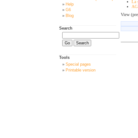
La 
Help
AG 
G6
View (pre
Blog
Search
Tools
Special pages
Printable version