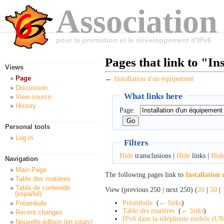
Association
pour la promotion et le développement d'IPv6
Pages that link to "In
Views
Page
←
Installation d'un équipement
Discussion
What links here
View source
History
Page:
Personal tools
Log in
Filters
Hide
transclusions |
Hide
links |
Hid
Navigation
Main Page
The following pages link to
Installation
Table des matières
Tabla de contenido
View (previous 250 | next 250) (
20
|
50
|
(español)
Préambule
‎
(
← links
)
Préambule
Table des matières
‎
(
← links
)
Recent changes
IPv6 dans la téléphonie mobile (
Nouvelle édition (en cours)