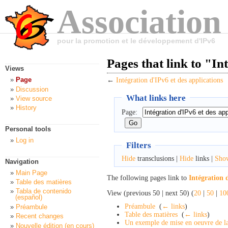
Association
pour la promotion et le développement d'IPv6
Pages that link to "In
Views
Page
←
Intégration d'IPv6 et des applications
Discussion
What links here
View source
History
Page:
Personal tools
Log in
Filters
Hide
transclusions |
Hide
links |
Sho
Navigation
Main Page
The following pages link to
Intégration 
Table des matières
Tabla de contenido
View (previous 50 | next 50) (
20
|
50
|
10
(español)
Préambule
‎
(
← links
)
Préambule
Table des matières
‎
(
← links
)
Recent changes
Un exemple de mise en oeuvre de l
Nouvelle édition (en cours)