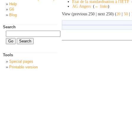
Etat de la standardisation à l'IETF
‎
Help
AG Angers
‎
(
← links
)
G6
View (previous 250 | next 250) (
20
|
50
|
Blog
Search
Tools
Special pages
Printable version