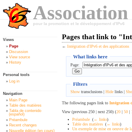
Association
pour la promotion et le développement d'IPv6
Pages that link to "In
Views
Page
←
Intégration d'IPv6 et des applications
Discussion
What links here
View source
History
Page:
Personal tools
Log in
Filters
Show
transclusions |
Hide
links |
Sh
Navigation
Main Page
The following pages link to
Intégration 
Table des matières
Tabla de contenido
View (previous 250 | next 250) (
20
|
50
|
(español)
Préambule
‎
(
← links
)
Préambule
Table des matières
‎
(
← links
)
Recent changes
Un exemple de mise en oeuvre de l
Nouvelle édition (en cours)