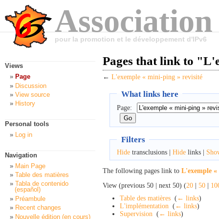
Association
pour la promotion et le développement d'IPv6
Pages that link to "L'
Views
Page
←
L'exemple « mini-ping » revisité
Discussion
What links here
View source
History
Page:
Personal tools
Log in
Filters
Hide
transclusions |
Hide
links |
Sho
Navigation
Main Page
The following pages link to
L'exemple « 
Table des matières
Tabla de contenido
View (previous 50 | next 50) (
20
|
50
|
10
(español)
Table des matières
‎
(
← links
)
Préambule
L'implémentation
‎
(
← links
)
Recent changes
Supervision
‎
(
← links
)
Nouvelle édition (en cours)