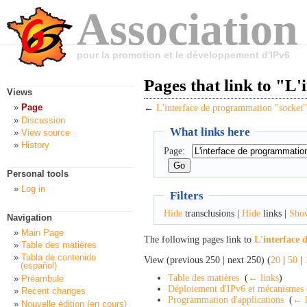
Association
pour la promotion et le développement d'IPv6
Pages that link to "L
Views
Page
←
L'interface de programmation "socket
Discussion
What links here
View source
History
Page:
Personal tools
Log in
Filters
Hide
transclusions |
Hide
links |
Sho
Navigation
Main Page
The following pages link to
L'interface
Table des matières
Tabla de contenido
View (previous 250 | next 250) (
20
|
50
|
(español)
Table des matières
‎
(
← links
)
Préambule
Déploiement d'IPv6 et mécanismes d
Recent changes
Programmation d'applications
‎
(
← l
Nouvelle édition (en cours)