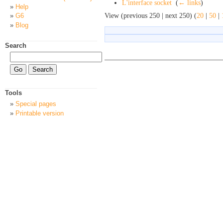
L'interface socket
‎
(
← links
)
Help
View (previous 250 | next 250) (
20
|
50
|
G6
Blog
Search
Tools
Special pages
Printable version