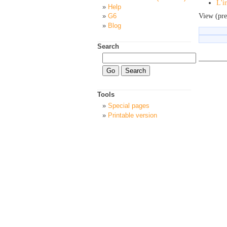
L'i
Help
View (pre
G6
Blog
Search
Tools
Special pages
Printable version