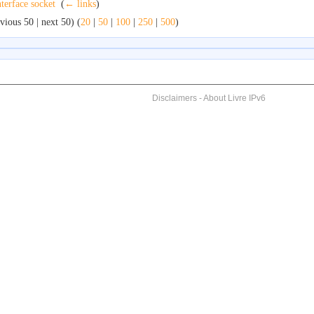
nterface socket
‎
(
← links
)
vious 50 | next 50) (
20
|
50
|
100
|
250
|
500
)
Disclaimers
-
About Livre IPv6