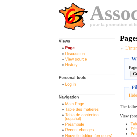
Assoc
pour la promotion et 
Pages
Views
Page
←
L'inte
Discussion
Wh
View source
History
Page
Personal tools
Log in
Fi
Hide
Navigation
Main Page
The follo
Table des matières
Tabla de contenido
View (pre
(español)
Tab
Préambule
Dép
Recent changes
Pro
Nouvelle édition (en cours)