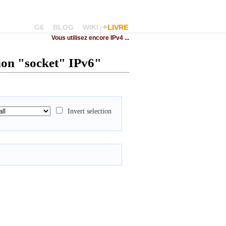
G6
BLOG
WIKI
LIVRE
Vous utilisez encore IPv4 ...
ion "socket" IPv6"
Invert selection