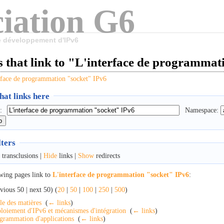
iation G6
le développement d'IPv6
 that link to "L'interface de programmat
rface de programmation "socket" IPv6
at links here
:
Namespace:
lters
transclusions |
Hide
links |
Show
redirects
wing pages link to
L'interface de programmation "socket" IPv6
:
vious 50 | next 50) (
20
|
50
|
100
|
250
|
500
)
le des matières
‎
(
← links
)
loiement d'IPv6 et mécanismes d'intégration
‎
(
← links
)
grammation d'applications
‎
(
← links
)