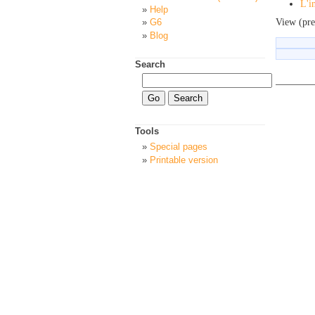
L'i
Help
View (pre
G6
Blog
Search
Tools
Special pages
Printable version