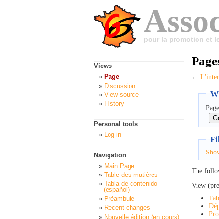
Assoc
pour la promotion et 
Pages
Views
Page
←
L'inte
Discussion
Wh
View source
History
Page
Personal tools
Log in
Fi
Sho
Navigation
Main Page
The follo
Table des matières
Tabla de contenido
View (pre
(español)
Tab
Préambule
Dép
Recent changes
Pro
Nouvelle édition (en cours)