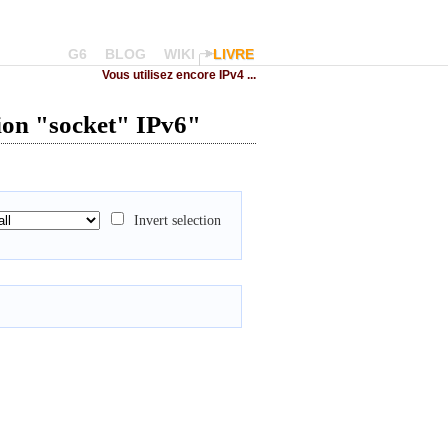
G6
BLOG
WIKI
LIVRE
Vous utilisez encore IPv4 ...
ion "socket" IPv6"
Invert selection