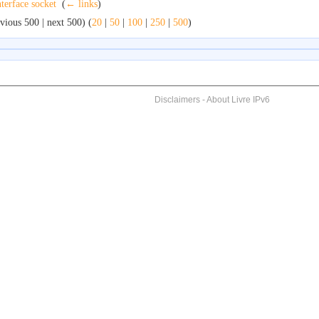
nterface socket
‎
(
← links
)
vious 500 | next 500) (
20
|
50
|
100
|
250
|
500
)
Disclaimers
-
About Livre IPv6