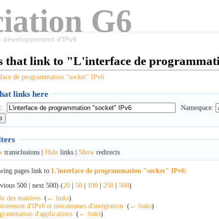
iation G6
le développement d'IPv6
 that link to "L'interface de programmat
rface de programmation "socket" IPv6
at links here
:
Namespace:
lters
w
transclusions |
Hide
links |
Show
redirects
wing pages link to
L'interface de programmation "socket" IPv6
:
vious 500 | next 500) (
20
|
50
|
100
|
250
|
500
)
le des matières
‎
(
← links
)
loiement d'IPv6 et mécanismes d'intégration
‎
(
← links
)
grammation d'applications
‎
(
← links
)