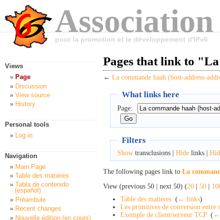
Association
pour la promotion et le développement d'IPv6
Pages that link to "L
Views
Page
←
La commande haah (host-address-addre
Discussion
What links here
View source
History
Page:
Personal tools
Log in
Filters
Show
transclusions |
Hide
links |
Hid
Navigation
Main Page
The following pages link to
La commande
Table des matières
Tabla de contenido
View (previous 50 | next 50) (
20
|
50
|
10
(español)
Table des matières
‎
(
← links
)
Préambule
Les primitives de conversion entre 
Recent changes
Exemple de client/serveur TCP
‎
(
← 
Nouvelle édition (en cours)