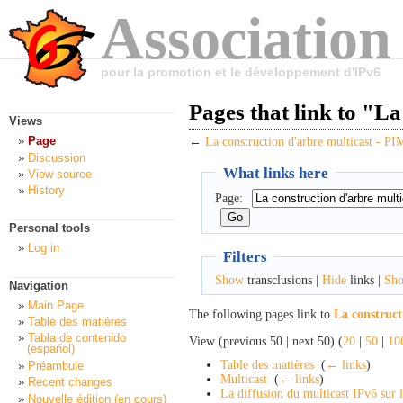
Association
pour la promotion et le développement d'IPv6
Pages that link to "L
Views
Page
←
La construction d'arbre multicast - PI
Discussion
What links here
View source
History
Page:
Personal tools
Log in
Filters
Show
transclusions |
Hide
links |
Sh
Navigation
Main Page
The following pages link to
La construct
Table des matières
Tabla de contenido
View (previous 50 | next 50) (
20
|
50
|
10
(español)
Table des matières
‎
(
← links
)
Préambule
Multicast
‎
(
← links
)
Recent changes
La diffusion du multicast IPv6 sur l
Nouvelle édition (en cours)