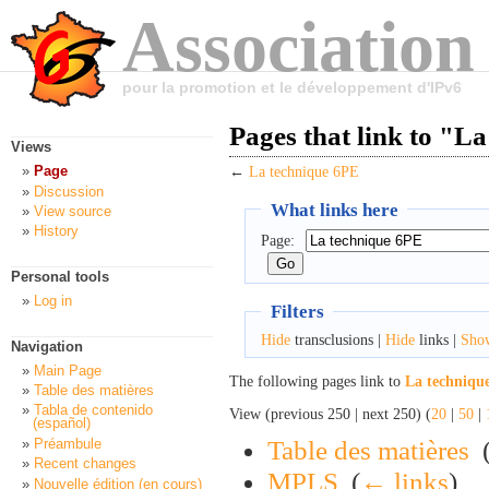
Association
pour la promotion et le développement d'IPv6
Pages that link to "L
Views
Page
←
La technique 6PE
Discussion
What links here
View source
History
Page:
Personal tools
Log in
Filters
Hide
transclusions |
Hide
links |
Sho
Navigation
Main Page
The following pages link to
La techniqu
Table des matières
Tabla de contenido
View (previous 250 | next 250) (
20
|
50
|
(español)
Table des matières
‎
Préambule
Recent changes
MPLS
‎
(
← links
)
Nouvelle édition (en cours)