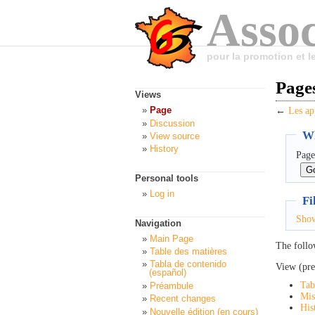
Assoc
pour la promotion et 
Pages
Views
Page
←
Les ap
Discussion
Wh
View source
History
Page
Personal tools
Log in
Fi
Sho
Navigation
Main Page
The follo
Table des matières
Tabla de contenido
View (pre
(español)
Tab
Préambule
Mis
Recent changes
His
Nouvelle édition (en cours)