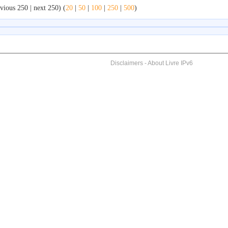
vious 250 | next 250) (
20
|
50
|
100
|
250
|
500
)
Disclaimers
-
About Livre IPv6