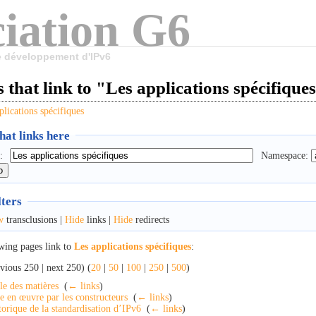
iation G6
le développement d'IPv6
 that link to "Les applications spécifique
plications spécifiques
at links here
:
Namespace:
lters
w
transclusions |
Hide
links |
Hide
redirects
wing pages link to
Les applications spécifiques
:
vious 250 | next 250) (
20
|
50
|
100
|
250
|
500
)
le des matières
‎
(
← links
)
e en œuvre par les constructeurs
‎
(
← links
)
torique de la standardisation d’IPv6
‎
(
← links
)