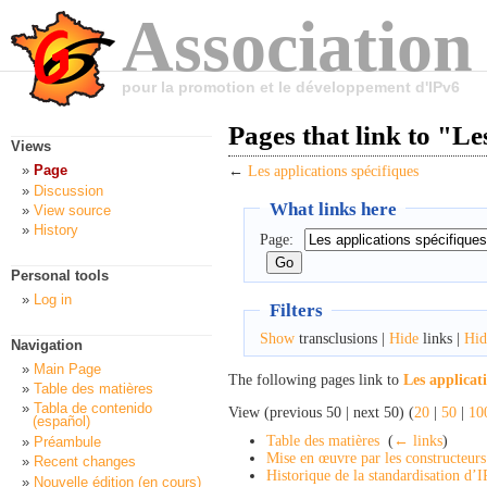
Association
pour la promotion et le développement d'IPv6
Pages that link to "Le
Views
Page
←
Les applications spécifiques
Discussion
What links here
View source
History
Page:
Personal tools
Log in
Filters
Show
transclusions |
Hide
links |
Hid
Navigation
Main Page
The following pages link to
Les applicat
Table des matières
Tabla de contenido
View (previous 50 | next 50) (
20
|
50
|
10
(español)
Table des matières
‎
(
← links
)
Préambule
Mise en œuvre par les constructeurs
Recent changes
Historique de la standardisation d’
Nouvelle édition (en cours)