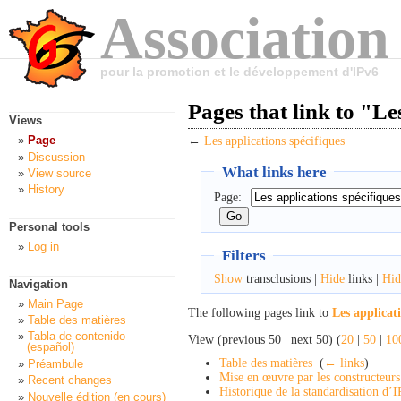
Association
pour la promotion et le développement d'IPv6
Pages that link to "Le
Views
Page
←
Les applications spécifiques
Discussion
What links here
View source
History
Page:
Personal tools
Log in
Filters
Show
transclusions |
Hide
links |
Hid
Navigation
Main Page
The following pages link to
Les applicat
Table des matières
Tabla de contenido
View (previous 50 | next 50) (
20
|
50
|
10
(español)
Table des matières
‎
(
← links
)
Préambule
Mise en œuvre par les constructeurs
Recent changes
Historique de la standardisation d’
Nouvelle édition (en cours)