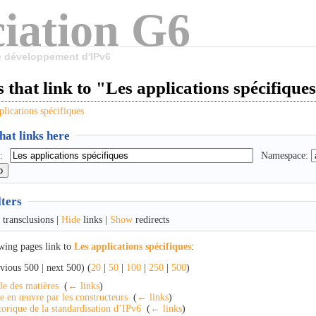
iation G6
le développement d'IPv6
 that link to "Les applications spécifique
plications spécifiques
at links here
:
Namespace:
lters
transclusions |
Hide
links |
Show
redirects
wing pages link to
Les applications spécifiques
:
vious 500 | next 500) (
20
|
50
|
100
|
250
|
500
)
le des matières
‎
(
← links
)
e en œuvre par les constructeurs
‎
(
← links
)
torique de la standardisation d’IPv6
‎
(
← links
)