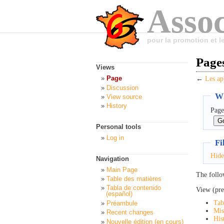
Assoc
pour la promotion et 
Pages
Views
Page
←
Les ap
Discussion
Wh
View source
History
Page
Personal tools
Log in
Fi
Hide
Navigation
Main Page
The follo
Table des matières
Tabla de contenido
View (pre
(español)
Tab
Préambule
Mis
Recent changes
His
Nouvelle édition (en cours)