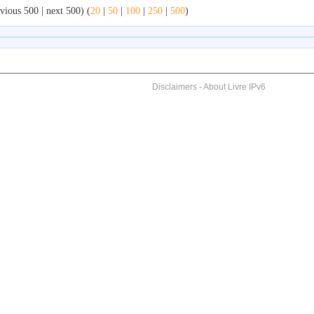
vious 500 | next 500) (
20
|
50
|
100
|
250
|
500
)
Disclaimers
-
About Livre IPv6