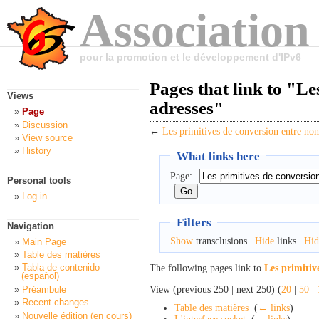
Association
pour la promotion et le développement d'IPv6
Pages that link to "Le
Views
adresses"
Page
Discussion
←
Les primitives de conversion entre nom
View source
History
What links here
Page:
Personal tools
Log in
Filters
Navigation
Show
transclusions |
Hide
links |
Hid
Main Page
Table des matières
Tabla de contenido
The following pages link to
Les primitiv
(español)
View (previous 250 | next 250) (
20
|
50
|
Préambule
Recent changes
Table des matières
‎
(
← links
)
Nouvelle édition (en cours)