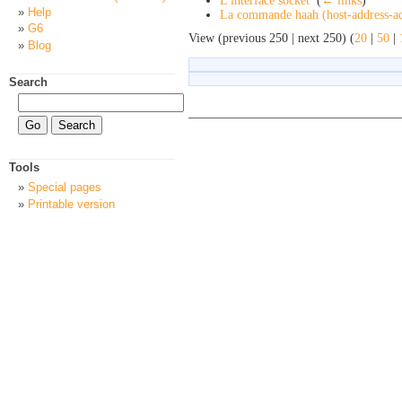
L'interface socket
‎
(
← links
)
Help
La commande haah (host-address-ad
G6
View (previous 250 | next 250) (
20
|
50
|
Blog
Search
Tools
Special pages
Printable version