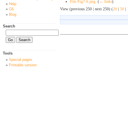
File:Fig7-6.png
‎
(
← links
)
Help
View (previous 250 | next 250) (
20
|
50
|
G6
Blog
Search
Tools
Special pages
Printable version