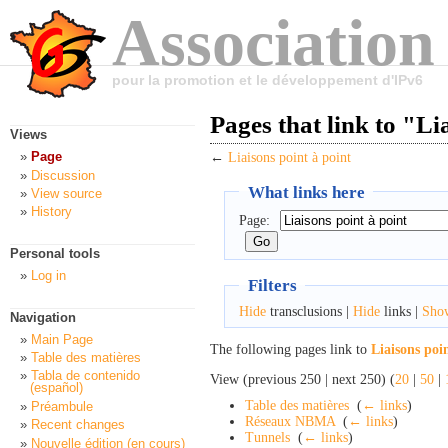
Association
pour la promotion et le développement d'IPv6
Pages that link to "Li
Views
Page
←
Liaisons point à point
Discussion
What links here
View source
History
Page:
Personal tools
Log in
Filters
Hide
transclusions |
Hide
links |
Sho
Navigation
Main Page
The following pages link to
Liaisons poi
Table des matières
Tabla de contenido
View (previous 250 | next 250) (
20
|
50
|
(español)
Table des matières
‎
(
← links
)
Préambule
Réseaux NBMA
‎
(
← links
)
Recent changes
Tunnels
‎
(
← links
)
Nouvelle édition (en cours)