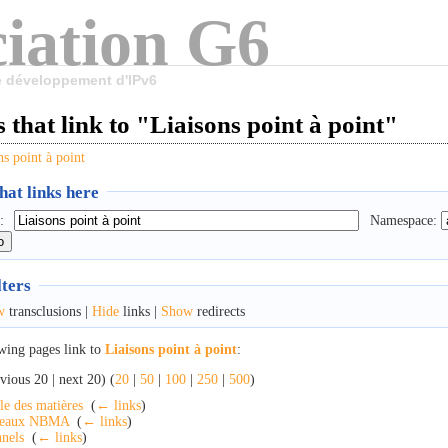
iation G6
le développement d'IPv6
 that link to "Liaisons point à point"
ns point à point
at links here
:
Namespace:
lters
w
transclusions |
Hide
links |
Show
redirects
wing pages link to
Liaisons point à point
:
vious 20 | next 20) (
20
|
50
|
100
|
250
|
500
)
le des matières
‎
(
← links
)
seaux NBMA
‎
(
← links
)
nels
‎
(
← links
)