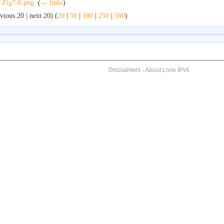
e:Fig7-6.png
‎
(
← links
)
vious 20 | next 20) (
20
|
50
|
100
|
250
|
500
)
Disclaimers
-
About Livre IPv6