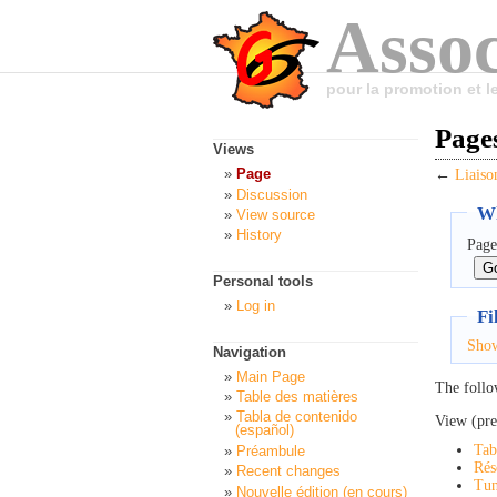
Assoc
pour la promotion et 
Pages
Views
Page
←
Liaiso
Discussion
Wh
View source
History
Page
Personal tools
Log in
Fi
Sho
Navigation
Main Page
The follo
Table des matières
Tabla de contenido
View (pre
(español)
Tab
Préambule
Ré
Recent changes
Tun
Nouvelle édition (en cours)