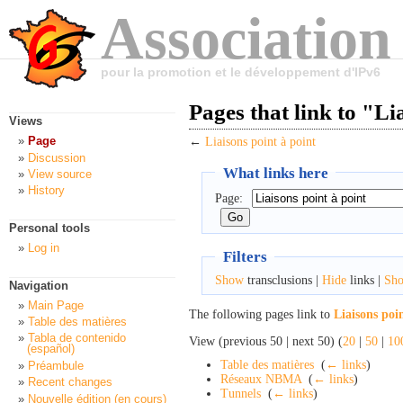
Association
pour la promotion et le développement d'IPv6
Pages that link to "Li
Views
Page
←
Liaisons point à point
Discussion
What links here
View source
History
Page:
Personal tools
Log in
Filters
Show
transclusions |
Hide
links |
Sh
Navigation
Main Page
The following pages link to
Liaisons poi
Table des matières
Tabla de contenido
View (previous 50 | next 50) (
20
|
50
|
10
(español)
Table des matières
‎
(
← links
)
Préambule
Réseaux NBMA
‎
(
← links
)
Recent changes
Tunnels
‎
(
← links
)
Nouvelle édition (en cours)