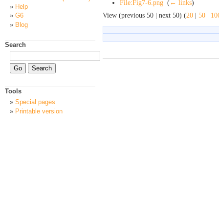
File:Fig7-6.png
‎
(
← links
)
Help
View (previous 50 | next 50) (
20
|
50
|
10
G6
Blog
Search
Tools
Special pages
Printable version