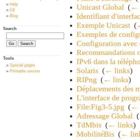
Help
Unicast Global
‎
(
← 
G6
Identifiant d'interfa
Blog
Exemple Unicast
‎
(
Search
Exemples de configu
Configuration avec
Recommandations opé
Tools
IPv6 dans la télép
Special pages
Solaris
‎
(
← links
)
Printable version
RIPng
‎
(
← links
)
Déplacements des m
L'interface de prog
File:Fig3-5.jpg
‎
(
← 
Adressage Global
‎
(
TdMbis
‎
(
← links
)
MobilitéBis
‎
(
← lin