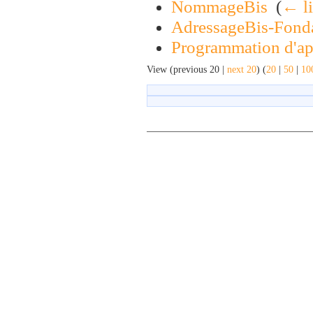
NommageBis
‎
(
← l
AdressageBis-Fond
Programmation d'app
View (previous 20 |
next 20
) (
20
|
50
|
10