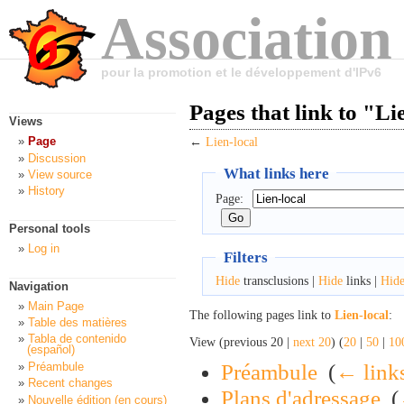
Association
pour la promotion et le développement d'IPv6
Pages that link to "Li
Views
Page
←
Lien-local
Discussion
What links here
View source
History
Page:
Personal tools
Log in
Filters
Hide
transclusions |
Hide
links |
Hid
Navigation
Main Page
The following pages link to
Lien-local
:
Table des matières
Tabla de contenido
View (previous 20 |
next 20
) (
20
|
50
|
10
(español)
Préambule
‎
(
← link
Préambule
Recent changes
Plans d'adressage
‎
(
Nouvelle édition (en cours)