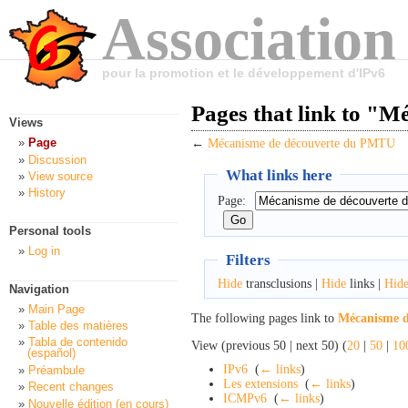
Association
pour la promotion et le développement d'IPv6
Pages that link to "
Views
Page
←
Mécanisme de découverte du PMTU
Discussion
What links here
View source
History
Page:
Personal tools
Log in
Filters
Hide
transclusions |
Hide
links |
Hid
Navigation
Main Page
The following pages link to
Mécanisme 
Table des matières
Tabla de contenido
View (previous 50 | next 50) (
20
|
50
|
10
(español)
IPv6
‎
(
← links
)
Préambule
Les extensions
‎
(
← links
)
Recent changes
ICMPv6
‎
(
← links
)
Nouvelle édition (en cours)