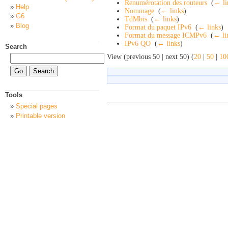
Renumérotation des routeurs
‎
(
← li
Help
Nommage
‎
(
← links
)
G6
TdMbis
‎
(
← links
)
Blog
Format du paquet IPv6
‎
(
← links
)
Format du message ICMPv6
‎
(
← li
IPv6 QO
‎
(
← links
)
Search
View (previous 50 | next 50) (
20
|
50
|
10
Tools
Special pages
Printable version