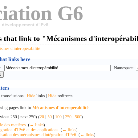
iation G6
le développement d'IPv6
 that link to "Mécanismes d'interopérabil
smes d'interopérabilité
at links here
:
Namespace:
lters
transclusions |
Hide
links |
Hide
redirects
wing pages link to
Mécanismes d'interopérabilité
:
vious 250 | next 250) (
20
|
50
|
100
|
250
|
500
)
le des matières
‎
(
← links
)
égration d'IPv6 et des applications
‎
(
← links
)
lisation des mécanismes d'intégration d'IPv6
‎
(
← links
)