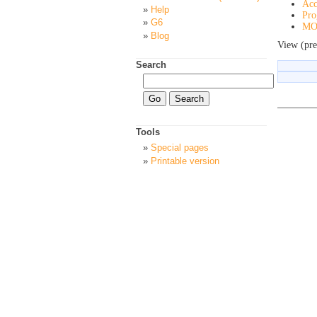
Acc
Help
Pro
G6
MO
Blog
View (pre
Search
Tools
Special pages
Printable version