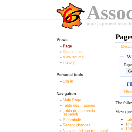
Assoc
pour la promotion et 
Pages
Views
Page
←
Mécani
Discussion
Wh
View source
History
Page
Personal tools
Log in
Fi
Hide
Navigation
Main Page
The follo
Table des matières
Tabla de contenido
View (pre
(español)
Tab
Préambule
Int
Recent changes
Uti
Nouvelle édition (en cours)