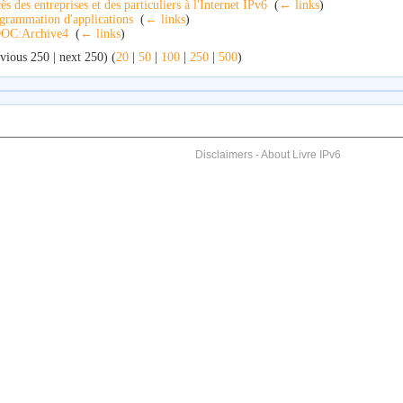
ès des entreprises et des particuliers à l'Internet IPv6
‎
(
← links
)
grammation d'applications
‎
(
← links
)
OC:Archive4
‎
(
← links
)
vious 250 | next 250) (
20
|
50
|
100
|
250
|
500
)
Disclaimers
-
About Livre IPv6