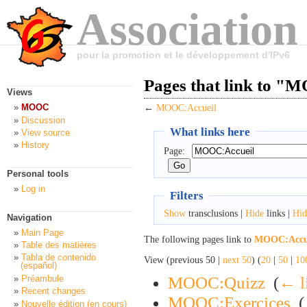
Association
pour la promotion et le développement d'IPv6
Pages that link to "
Views
MOOC
←
MOOC:Accueil
Discussion
What links here
View source
History
Page:
Personal tools
Log in
Filters
Show
transclusions |
Hide
links |
Hid
Navigation
Main Page
The following pages link to
MOOC:Accu
Table des matières
Tabla de contenido
View (previous 50 |
next 50
) (
20
|
50
|
10
(español)
MOOC:Quizz
‎
(
← l
Préambule
Recent changes
MOOC:Exercices
‎
(
Nouvelle édition (en cours)