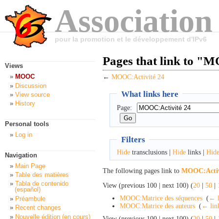
Association
pour la promotion et le développement d'IPv6
Pages that link to "
Views
MOOC
←
MOOC:Activité 24
Discussion
What links here
View source
History
Page:
Personal tools
Log in
Filters
Hide
transclusions |
Hide
links |
Hid
Navigation
Main Page
The following pages link to
MOOC:Activ
Table des matières
Tabla de contenido
View (previous 100 | next 100) (
20
|
50
|
(español)
MOOC:Matrice des séquences
‎
(
← l
Préambule
MOOC:Matrice des auteurs
‎
(
← lin
Recent changes
Nouvelle édition (en cours)
View (previous 100 | next 100) (
20
|
50
|