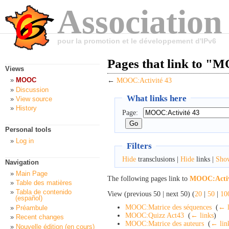
Association
pour la promotion et le développement d'IPv6
Pages that link to "
Views
MOOC
←
MOOC:Activité 43
Discussion
What links here
View source
History
Page:
Personal tools
Log in
Filters
Hide
transclusions |
Hide
links |
Sho
Navigation
Main Page
The following pages link to
MOOC:Activ
Table des matières
Tabla de contenido
View (previous 50 | next 50) (
20
|
50
|
10
(español)
MOOC:Matrice des séquences
‎
(
← l
Préambule
MOOC:Quizz Act43
‎
(
← links
)
Recent changes
MOOC:Matrice des auteurs
‎
(
← lin
Nouvelle édition (en cours)